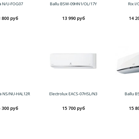
a N/U-FOG07
Ballu BSW-09HN1/OL/17Y
Rix I
 800 руб
13 990 руб
14 2
a NS/NU-HAL12R
Electrolux EACS-07HSL/N3
Ballu 
 300 руб
15 700 руб
15 8