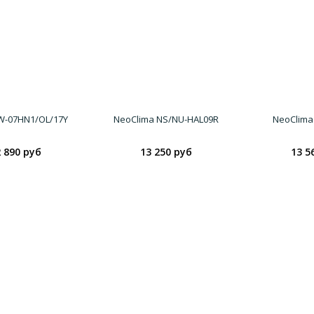
SW-07HN1/OL/17Y
NeoClima NS/NU-HAL09R
NeoClima
 890 руб
13 250 руб
13 5