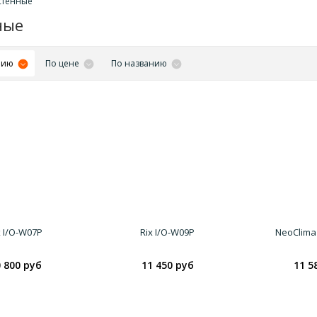
стенные
ные
нию
По цене
По названию
x I/O-W07P
Rix I/O-W09P
NeoClima
 800 руб
11 450 руб
11 5