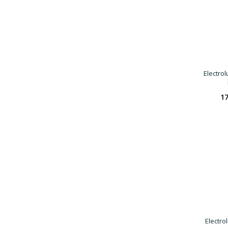
Electro
17
Electro