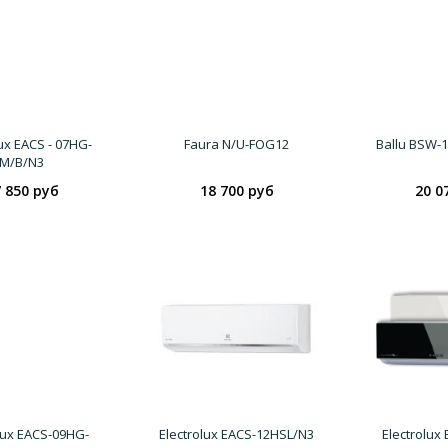
lux EACS - 07HG-
Faura N/U-FOG12
Ballu BSW-
M/B/N3
 850 руб
18 700 руб
20 0
lux EACS-09HG-
Electrolux EACS-12HSL/N3
Electrolux