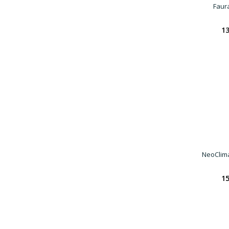
Faur
13
NeoClim
15