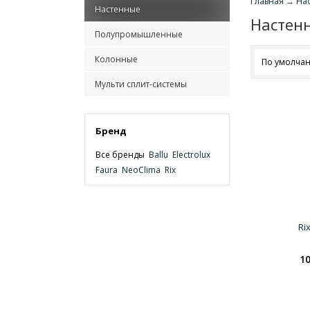
Главная
→
На
Настенные
Настен
Полупромышленные
Колонные
По умолча
Мульти сплит-системы
Бренд
Все бренды
Ballu
Electrolux
Faura
NeoClima
Rix
Ri
10