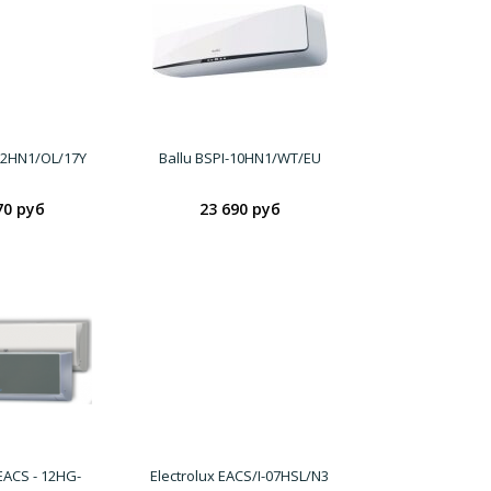
12HN1/OL/17Y
Ballu BSPI-10HN1/WT/EU
70 руб
23 690 руб
 EACS - 12HG-
Electrolux EACS/I-07HSL/N3