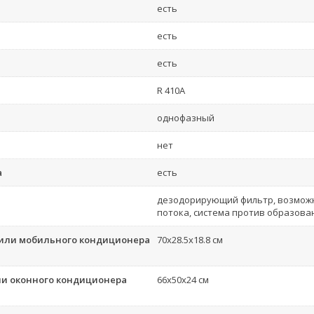
есть
есть
есть
R 410A
однофазный
нет
а
есть
дезодорирующий фильтр, возможн
потока, система против образова
 или мобильного кондиционера
70x28.5x18.8 см
ли оконного кондиционера
66x50x24 см