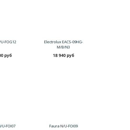
/U-FOG12
Electrolux EACS-09HG-
M/B/N3
00 руб
18 940 руб
N/U-FOI07
Faura N/U-FOI09