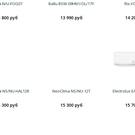
a N/U-FOG07
Ballu BSW-09HN1/OL/17Y
Rix I
 800 руб
13 990 руб
14 2
a NS/NU-HAL12R
NeoClima NS/NU-12T
Electrolux 
 300 руб
15 300 руб
15 7