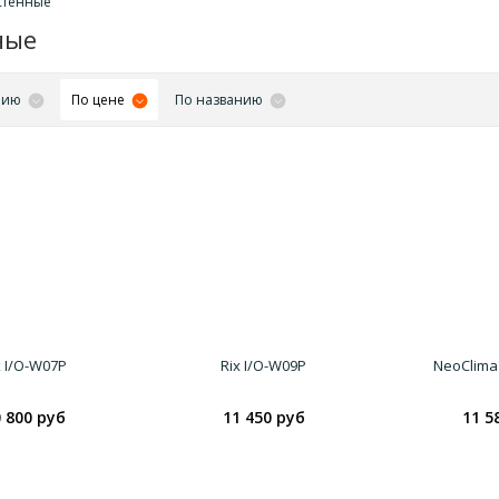
стенные
ные
нию
По цене
По названию
x I/O-W07P
Rix I/O-W09P
NeoClima
 800 руб
11 450 руб
11 5