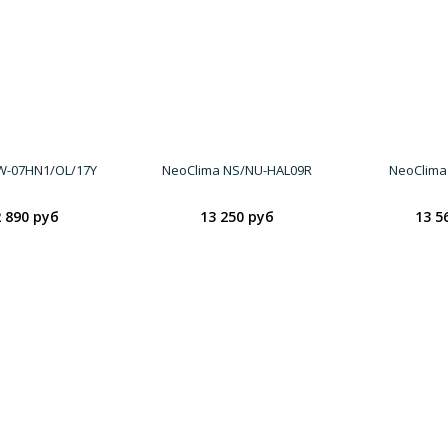
SW-07HN1/OL/17Y
NeoClima NS/NU-HAL09R
NeoClima
 890 руб
13 250 руб
13 5