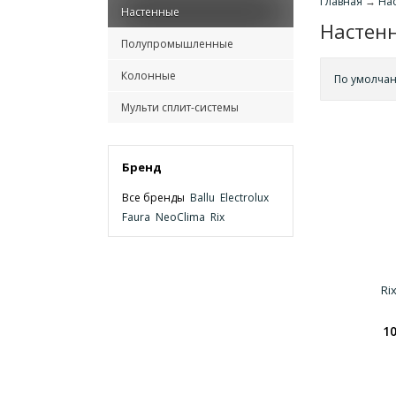
Главная
→
На
Настенные
Настен
Полупромышленные
Колонные
По умолча
Мульти сплит-системы
Бренд
Все бренды
Ballu
Electrolux
Faura
NeoClima
Rix
Ri
10