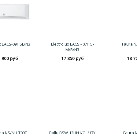
ux EACS-09HSL/N3
Electrolux EACS - 07HG-
Faura N
M/B/N3
 900 руб
17 850 руб
18 7
ma NS/NU-T09T
Ballu BSW-12HN1/OL/17Y
Faura 