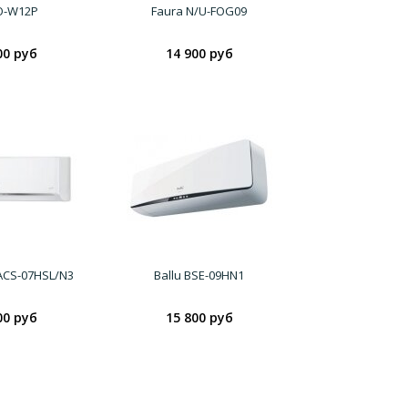
/O-W12P
Faura N/U-FOG09
00 руб
14 900 руб
EACS-07HSL/N3
Ballu BSE-09HN1
00 руб
15 800 руб