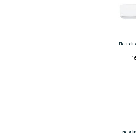
Electrol
16
NeoCli