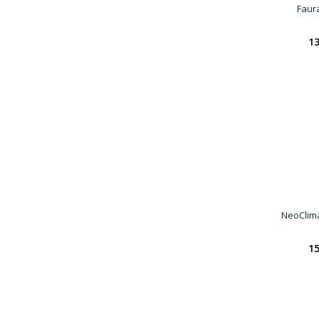
Faur
13
NeoClim
15